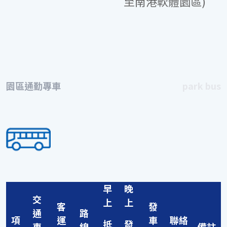
至南港軟體園區)
園區通勤專車
park bus
早
晚
交
上
上
客
發
通
路
項
運
車
聯絡
抵
發
車
線
備註