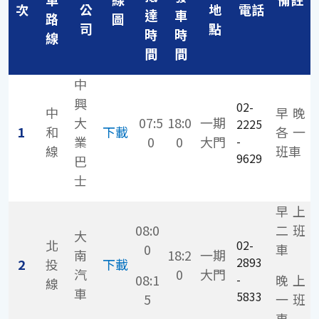
次
公
地
電話
達
車
路
圖
司
點
時
時
線
間
間
中
興
02-
中
早晚
大
07:5
18:0
一期
2225
1
和
下載
各一
業
0
0
大門
-
線
班車
9629
巴
士
早上
08:0
二班
大
北
02-
0
車
南
18:2
一期
2893
2
投
下載
汽
0
大門
08:1
-
晚上
線
車
5833
5
一班
車